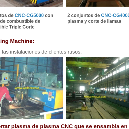
ntos de
CNC-CG5000
con
2 conjuntos de
CNC-CG400
de combustible de
plasma y corte de llamas
ble Triple Corte
ting Machine:
las instalaciones de clientes rusos:
cortar plasma de plasma CNC que se ensambla e