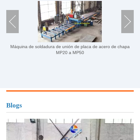
pa
6 y 7 eje CNC-CP6/7-2000 ~ 3000/L Máquina de corte de
tubería grande CNC
Blogs