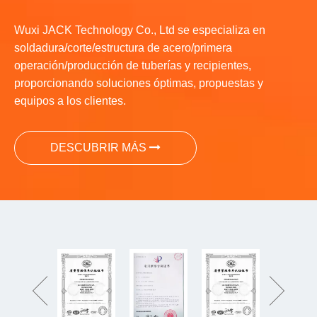
Wuxi JACK Technology Co., Ltd se especializa en
soldadura/corte/estructura de acero/primera
operación/producción de tuberías y recipientes,
proporcionando soluciones óptimas, propuestas y
equipos a los clientes.
DESCUBRIR MÁS