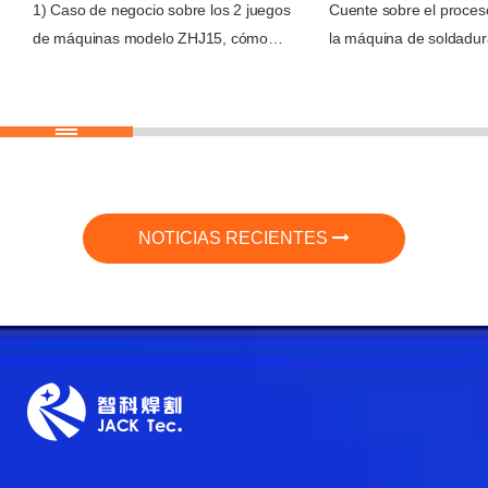
1) Caso de negocio sobre los 2 juegos
Cuente sobre el proces
de máquinas modelo ZHJ15, cómo
la máquina de soldadur
conseguimos el pedido del cliente; 2)
placas de acero Wuxi
Problemas encontrados por el cliente
para un cliente del sud
en marzo de 2026 al producir vigas en
las superioridades técn
H; 3) Soluciones propuestas por los
máquina
ingenieros de Wuxi JACK para
resolver los problemas: Gestión de
precisión de la máquina; 4) Ajuste de
NOTICIAS RECIENTES
precisión en la máquina, unidades
funcionales; 5) Funcionamiento
adecuado de la máquina soldadora de
vigas en H 3 en 1: selección de modo
y parámetros del proceso de
operación de soldadura; 6) Resumen
sobre el uso efectivo de la máquina de
fabricación de vigas en H tres en uno