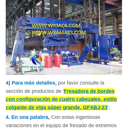
4) Para más detalles,
por favor consulte la
sección de productos de '
Fresadora de bordes
con configuración de cuatro cabezales, estilo
colgante de viga súper grande, GFXBJ-23
';
4.
En una palabra
,
Con estas ingeniosas
variaciones en el equipo de fresado de extremos