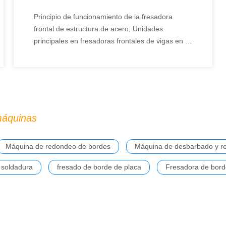
Principio de funcionamiento de la fresadora
frontal de estructura de acero; Unidades
principales en fresadoras frontales de vigas en H
convencionales y CNC; Factores que afectan la
calidad de la máquina para refrentar extremos de
vigas en H de estructura de acero; Varias formas
de obtener control de relés y fresadora frontal
CNC de alta calidad; Resumen sobre la
fresadora frontal de vigas en H con estructura de
máquinas
acero Wuxi JACK
Máquina de redondeo de bordes
Máquina de desbarbado y r
 soldadura
fresado de borde de placa
Fresadora de bord