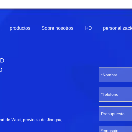
productos
Sobre nosotros
I+D
personalizaci
TD
D
d de Wuxi, provincia de Jiangsu,