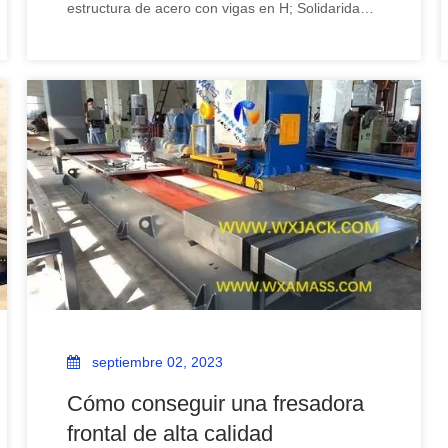
estructura de acero con vigas en H; Solidaridad y
dureza de la fresa frontal lateral de estructura de
acero Wuxi JACK; Rendimiento a prueba de
polvo de la fresadora frontal lateral de estructura
de acero con vigas Wuxi JACK H; Control
eléctrico adecuado en piezas de trabajo de
fresadoras laterales convencionales y CNC;
Resumen sobre la fresadora frontal CNC y
convencional Wuxi JACK
septiembre 02, 2023
Cómo conseguir una fresadora
frontal de alta calidad