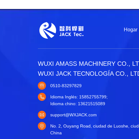
Hogar
WUXI AMASS MACHINERY CO., L
WUXI JACK TECNOLOGÍA CO., LT
0510-83297829
Idioma Inglés: 15852755799;
Idioma chino: 13621515089
support@WXJACK.com
No. 2, Ouyang Road, ciudad de Luoshe, ciuda
China