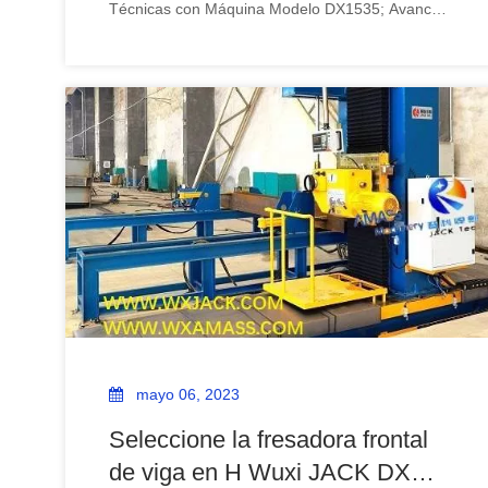
Técnicas con Máquina Modelo DX1535; Avance
del proyecto con la máquina modelo DX1535;
Superioridades técnicas y visión general de la
fresadora frontal de extremo de viga BOX H de
estructura de acero Wuxi JACK
mayo 06, 2023
Seleccione la fresadora frontal
de viga en H Wuxi JACK DX