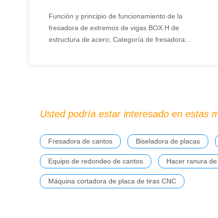
serie
Función y principio de funcionamiento de la
fresadora de extremos de vigas BOX H de
estructura de acero; Categoría de fresadora
frontal de estructura de acero Wuxi JACK; Puntos
fuertes técnicos de la máquina refrentadora de
extremos de vigas Wuxi JACK BOX H; Lista de
verificación para seleccionar la fresadora frontal
de vigas BOX H; Superioridad de la fresadora
frontal CNC Wuxi JACK; Ventajas competitivas de
Usted podría estar interesado en estas 
la fresadora frontal de viga en H grande Wuxi
JACK; Resumen sobre la fresadora frontal de
Fresadora de cantos
Biseladora de placas
vigas Wuxi JACK BOX H
Equipo de redondeo de cantos
Hacer ranura de
Máquina cortadora de placa de tiras CNC