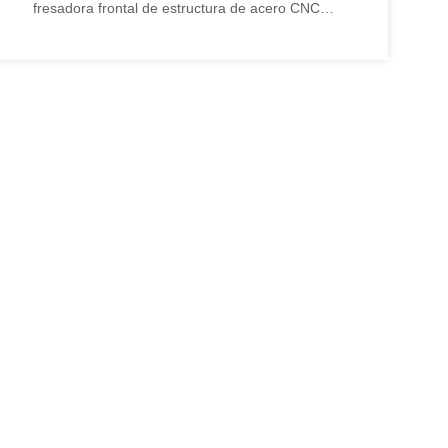
fresadora frontal de estructura de acero CNC
Cuestiones técnicas: análisis de la especialidad
técnica y el funcionamiento de la fresadora
frontal de vigas CNC H Perspectiva: ¿Cuál es el
futuro de la fresadora frontal de vigas CNC H?
Resumen sobre la fresadora frontal de vigas
Wuxi JACK CNC H